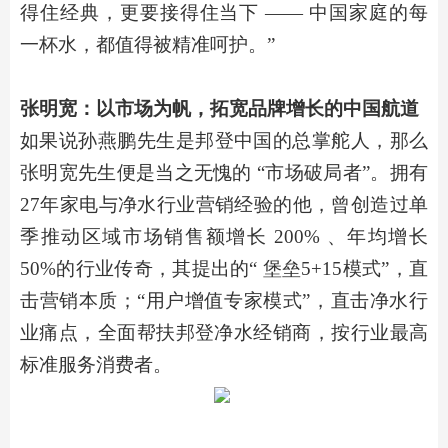
得住经典，更要接得住当下 —— 中国家庭的每
一杯水，都值得被精准呵护。”
张明宽：以市场为帆，拓宽品牌增长的中国航道
如果说
孙燕鹏先生是邦登
中国
的
总掌舵人，
那么
张明宽先生便是当之无愧的
“市场破局者”
。
拥有
27
年家电与净水行业营销经验的他，曾创造过单
季推动区域市场销售额增长
200%
、年均增长
50%
的行业传奇，其提出的
“
堡垒
5+15模式”，直
击营销本质；“用户增值专家模式”，直击净水行
业痛点，全面帮扶邦登净水经销商，按行业最高
标准服务消费者。