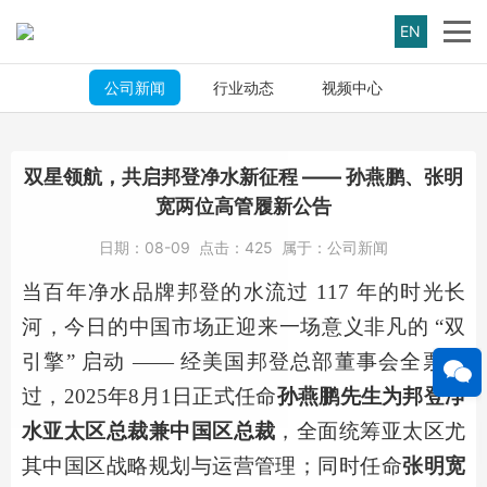
EN
公司新闻
行业动态
视频中心
双星领航，共启邦登净水新征程 —— 孙燕鹏、张明
宽两位高管履新公告
日期：
08-09
点击：
425
属于：
公司新闻
当百年净水品牌邦登的水流过
117 年的时光长
河，今日的中国市场正迎来一场意义非凡的 “双
引擎” 启动 —— 经美国邦登总部董事会全票通
过，
2025年8月1日
正式任命
孙燕鹏先生为邦登净
水
亚太区总裁兼中国区
总裁
，全面统筹
亚太区尤
其
中国区战略规划与运营管理；同时任命
张明宽