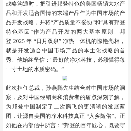
战略沟通时，把引进邦登特色的美国畅销大水产
品和开发适合国情的末端产品作为中国市场的产
品开发战略，并将“产品质量不妥协”和“具有邦登
特色基因”作为产品开发的两大基本原则。邦
登
2025
年
“日月双泉” 净热一体机的惊艳亮相，
就是开发适合中国市场产品的本土化战略的首
秀。
他始终坚信：
“最好的净水科技，必须懂得每
一寸土地的水质密码。”
此次
担任
总裁，孙燕鹏先
生结合对中国市场的洞
察
，
及对中国经销商和消费者的痛点深刻了解，
为邦登中国制定了二次腾飞的
更清晰的发展蓝
图
，
让源自美国的净水科技真正
“入乡随俗”。正
如他在内部信中所言：“邦登的百年匠心，既要守