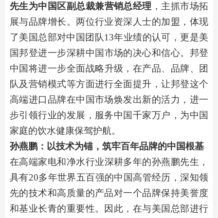
先生为
中国区
副总裁兼营销总经理
，主抓市场拓
展与品牌增长。两位行业资深人士的
加盟，体现
了美国总部对中国团队
13年业绩的认可
，
更
是
美
国
邦登
进一步
深耕中国市场的
决心和信心。邦登
中国将进一步全面
战略升级，
在产品、品牌、团
队及营销模式等方面进行全面提升，让邦登这个
高端进口品牌在中国市场焕发出新的活力，进一
步引领行业的发展，服务中国千家万户，为中国
家庭的饮水健康保驾护航。
孙燕鹏：以技术为锚，筑牢百年品牌的中国根基
在
高端家电和
净水行业深耕
多
年的孙燕鹏先生，
具有
20多年世界五百强的中国高管经历，深知领
先的技术和高质量的产品对一个品牌保持美誉度
和基业长青的重要性。因此，在与美国总部进行