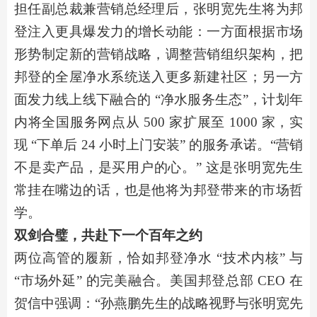
担任副总裁兼营销总经理后，张明宽先生将为邦
登注入更具爆发力的增长动能：一方面
根据市场
形势制定新的营销战略，调整营销组织架构，把
邦登的全屋净水系统送入更多新建社区；
另一方
面发力线上线下融合的
“净水服务生态”，计划年
内将全国服务网点从
5
00 家扩展至
10
00 家，实
现 “下单后 24 小时上门安装” 的服务承诺。“营销
不是卖产品，
是买用户的心
。
” 这是张明宽先生
常挂在嘴边的话，也是他将为邦登带来的市场哲
学。
双剑合璧，共赴下一个百年之约
两位高管的履新，恰如邦登净水
“技术内核” 与
“市场外延” 的完美融合。美国邦登总部 CEO 在
贺信中强调：“孙燕鹏先生的战略视野与张明宽先