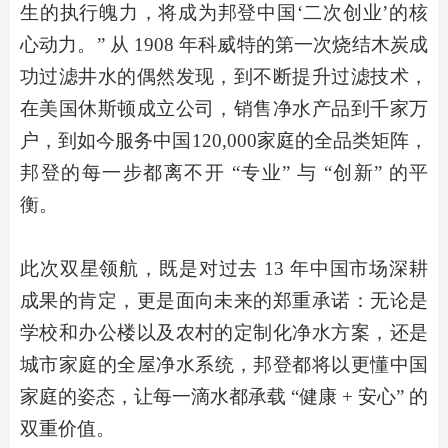
生的执行魄力，将成为邦登中国‘二次创业’的核
心动力。” 从 1908 年科威特的第
一次烧结木炭成
功过滤井水的偶然发现，到不断提升过滤技术，
在美国休斯顿成立公司，销售净水产品到千家万
户，
到如今服务中国
120,000
家庭的全品类矩阵，
邦登的每一步都离不开
“专业” 与 “创新” 的平
衡。
此次双星领航，既是对过去
1
3
年中国市场深耕
成果的肯定，更是面向未来的郑重承诺：无论是
学校和办公楼以及农村的
定制化净
水
方案，还是
城市
家庭
的
全屋净水系统
，邦登都将以更懂中国
家庭的姿态，让每一滴水都承载
“健康 + 安心” 的
双重价值。