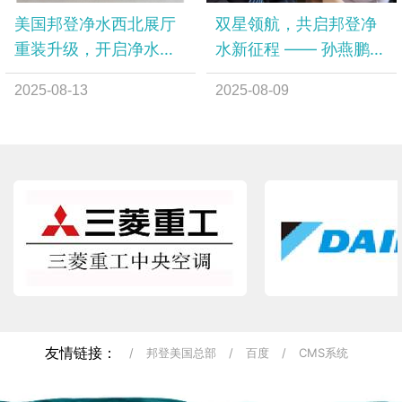
美国邦登净水西北展厅
双星领航，共启邦登净
重装升级，开启净水体
水新征程 —— 孙燕鹏、
验新旅程
张明宽两位高管履新公
2025-08-13
2025-08-09
告
友情链接：
/
邦登美国总部
/
百度
/
CMS系统