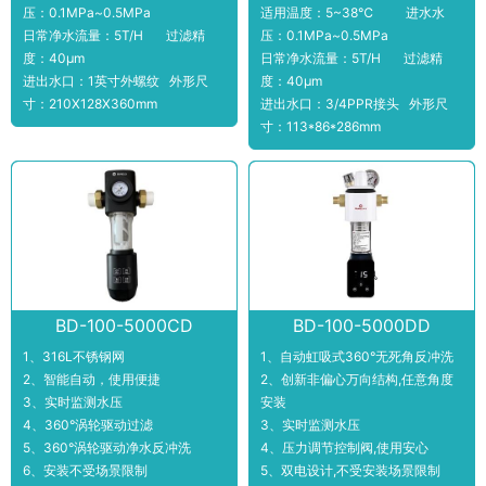
压：0.1MPa~0.5MPa
适用温度：5~38℃ 进水水
日常净水流量：5T/H 过滤精
压：0.1MPa~0.5MPa
度：40μm
日常净水流量：5T/H 过滤精
进出水口：1英寸外螺纹 外形尺
度：40μm
寸：210X128X360mm
进出水口：3/4PPR接头 外形尺
寸：113*86*286mm
BD-100-5000CD
BD-100-5000DD
1、316L不锈钢网
1、自动虹吸式360°无死角反冲洗
2、智能自动，使用便捷
2、创新非偏心万向结构,任意角度
3、实时监测水压
安装
4、360°涡轮驱动过滤
3、实时监测水压
5、360°涡轮驱动净水反冲洗
4、压力调节控制阀,使用安心
6、安装不受场景限制
5、双电设计,不受安装场景限制