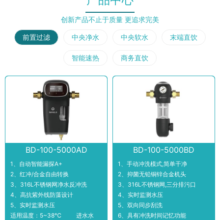
创新产品不止于质量 更追求完美
前置过滤
中央净水
中央软水
末端直饮
智能速热
商务直饮
BD-100-5000AD
BD-100-5000BD
1、自动智能漏探A+
1、手动冲洗模式,简单干净
2、红冲/合金自由转换
2、抑菌无铅铜锌合金机头
3、316L不锈钢网净水反冲洗
3、316L不锈钢网,三分排污口
4、高抗紫外线防藻设计
4、实时监测水压
5、实时监测水压
5、双向同步刮洗
适用温度：5~38℃ 进水水
6、具有冲洗时间记忆功能