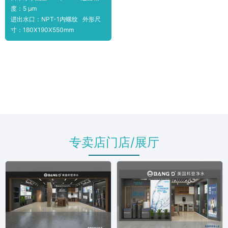
度：5 μm
进出水口：NPT-1内螺纹 外形尺
寸：180X190X550mm
专卖店门店/展厅