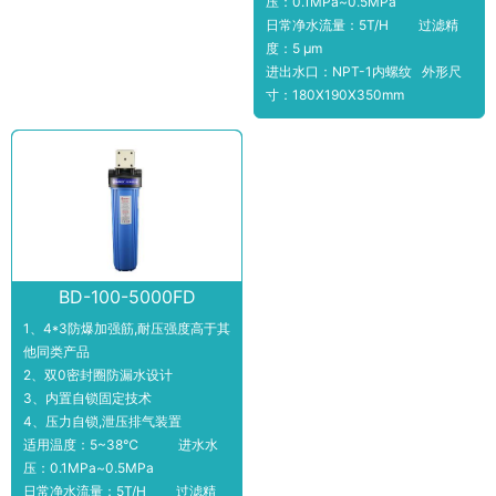
压：0.1MPa~0.5MPa
日常净水流量：5T/H 过滤精
度：5 μm
进出水口：NPT-1内螺纹 外形尺
寸：180X190X350mm
BD-100-5000FD
1、4*3防爆加强筋,耐压强度高于其
他同类产品
2、双0密封圈防漏水设计
3、内置自锁固定技术
4、压力自锁,泄压排气装置
适用温度：5~38℃ 进水水
压：0.1MPa~0.5MPa
日常净水流量：5T/H 过滤精