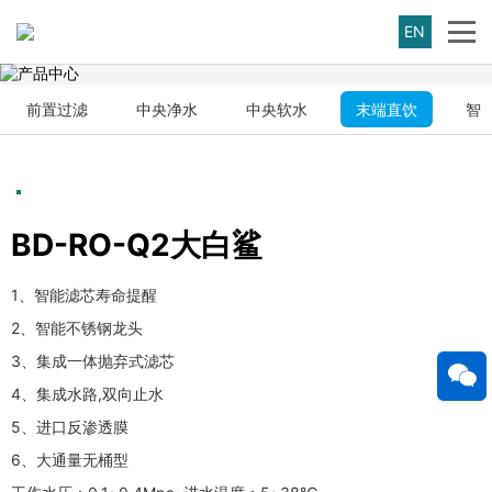
EN
前置过滤
中央净水
中央软水
末端直饮
智
BD-RO-Q2大白鲨
1、智能滤芯寿命提醒
2、智能不锈钢龙头
3、集成一体抛弃式滤芯
4、集成水路,双向止水
5、进口反渗透膜
6、大通量无桶型