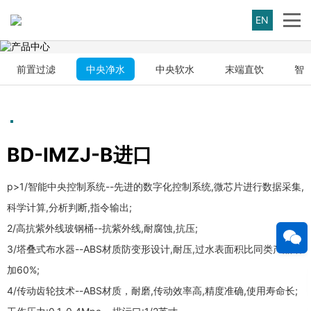
EN
前置过滤
中央净水
中央软水
末端直饮
智
BD-IMZJ-B进口
p>1/智能中央控制系统--先进的数字化控制系统,微芯片进行数据采集,
科学计算,分析判断,指令输出;
2/高抗紫外线玻钢桶--抗紫外线,耐腐蚀,抗压;
3/塔叠式布水器--ABS材质防变形设计,耐压,过水表面积比同类产品增
加60%;
4/传动齿轮技术--ABS材质，耐磨,传动效率高,精度准确,使用寿命长;